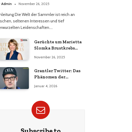
y
Admin
November 26, 2025
inleitung Die Welt der Sammler ist reich an
ischen, seltenen Interessen und tief
erwurzelten Leidenschaften.…
Gerüchte um Marietta
Slomka Brustkrebs
richtig einordnen
November 26, 2025
Grantler Twitter: Das
Phänomen der
digitalen Nörgler
Januar 4, 2026
Subscribe to