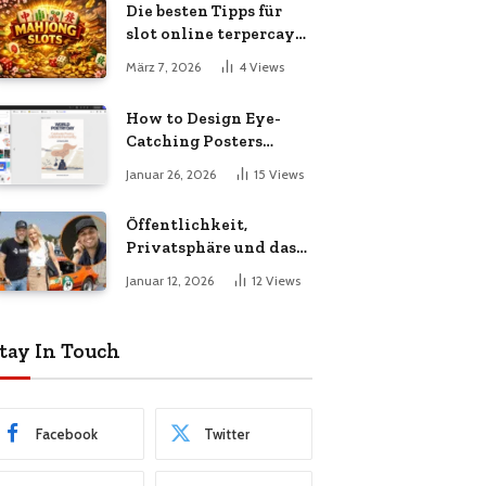
Die besten Tipps für
slot online terpercaya
heute
März 7, 2026
4
Views
How to Design Eye-
Catching Posters
Without Hiring a
Januar 26, 2026
15
Views
Designer
Öffentlichkeit,
Privatsphäre und das
Thema jp performance
Januar 12, 2026
12
Views
freundin
tay In Touch
Facebook
Twitter