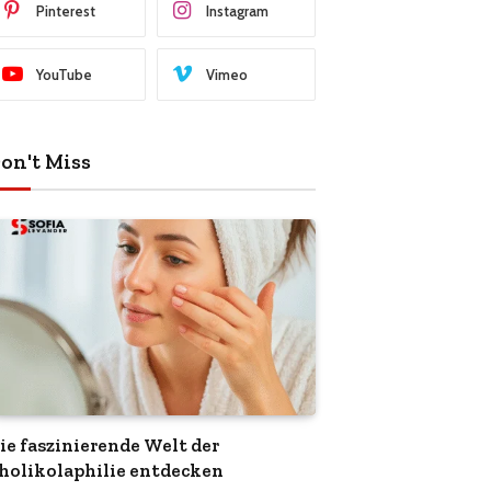
Pinterest
Instagram
YouTube
Vimeo
on't Miss
ie faszinierende Welt der
holikolaphilie entdecken