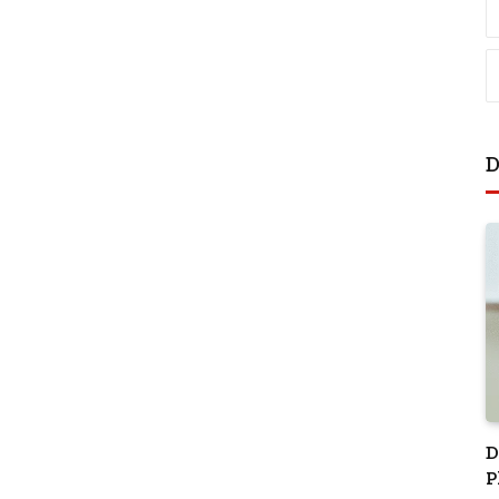
D
D
P