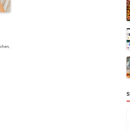
schen,
S