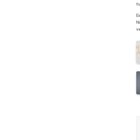
B
E
N
v