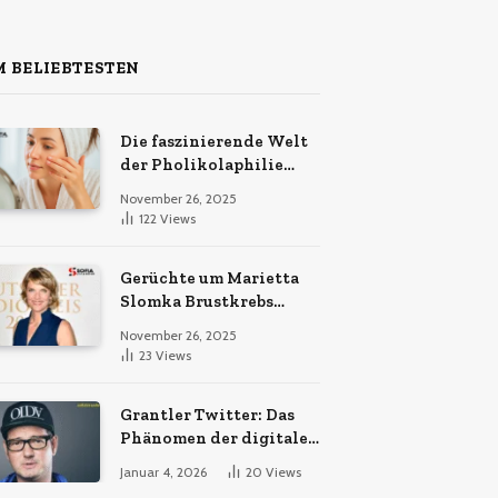
 BELIEBTESTEN
Die faszinierende Welt
der Pholikolaphilie
entdecken
November 26, 2025
122
Views
Gerüchte um Marietta
Slomka Brustkrebs
richtig einordnen
November 26, 2025
23
Views
Grantler Twitter: Das
Phänomen der digitalen
Nörgler
Januar 4, 2026
20
Views