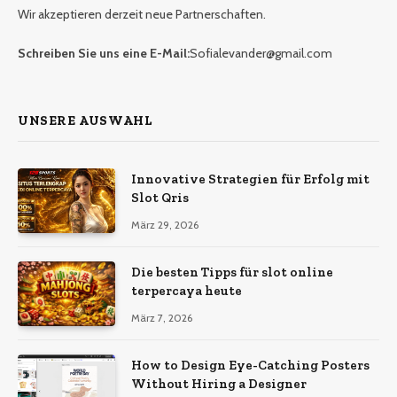
AM BELIEBTESTEN
Die faszinierende Welt der
Pholikolaphilie entdecken
November 26, 2025
122
Views
Gerüchte um Marietta Slomka
Brustkrebs richtig einordnen
November 26, 2025
23
Views
Grantler Twitter: Das Phänomen der
digitalen Nörgler
Januar 4, 2026
20
Views
© 2026 ThemeSphere. Designed by
ThemeSphere
.