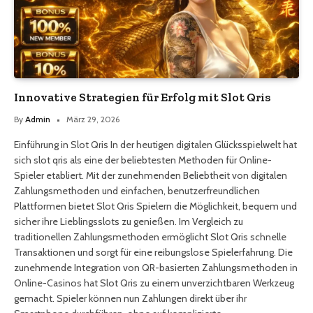
Innovative Strategien für Erfolg mit Slot Qris
By
Admin
März 29, 2026
Einführung in Slot Qris In der heutigen digitalen Glücksspielwelt hat
sich slot qris als eine der beliebtesten Methoden für Online-
Spieler etabliert. Mit der zunehmenden Beliebtheit von digitalen
Zahlungsmethoden und einfachen, benutzerfreundlichen
Plattformen bietet Slot Qris Spielern die Möglichkeit, bequem und
sicher ihre Lieblingsslots zu genießen. Im Vergleich zu
traditionellen Zahlungsmethoden ermöglicht Slot Qris schnelle
Transaktionen und sorgt für eine reibungslose Spielerfahrung. Die
zunehmende Integration von QR-basierten Zahlungsmethoden in
Online-Casinos hat Slot Qris zu einem unverzichtbaren Werkzeug
gemacht. Spieler können nun Zahlungen direkt über ihr