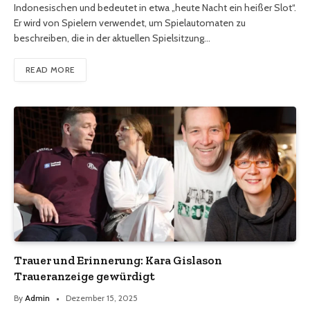
Indonesischen und bedeutet in etwa „heute Nacht ein heißer Slot“.
Er wird von Spielern verwendet, um Spielautomaten zu
beschreiben, die in der aktuellen Spielsitzung…
READ MORE
Trauer und Erinnerung: Kara Gislason
Traueranzeige gewürdigt
By
Admin
Dezember 15, 2025