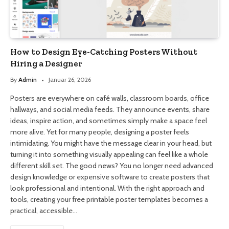
How to Design Eye-Catching Posters Without
Hiring a Designer
By
Admin
Januar 26, 2026
Posters are everywhere on café walls, classroom boards, office
hallways, and social media feeds. They announce events, share
ideas, inspire action, and sometimes simply make a space feel
more alive. Yet for many people, designing a poster feels
intimidating. You might have the message clear in your head, but
turning it into something visually appealing can feel like a whole
different skill set. The good news? You no longer need advanced
design knowledge or expensive software to create posters that
look professional and intentional. With the right approach and
tools, creating your free printable poster templates becomes a
practical, accessible…