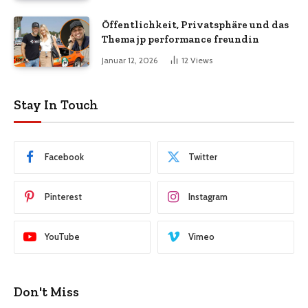
Pinterest
Instagram
YouTube
Vimeo
Don't Miss