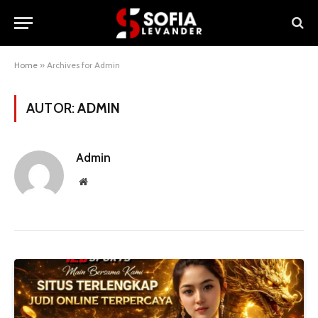
Home
»
Archives for Admin
AUTOR:
ADMIN
Admin
Website