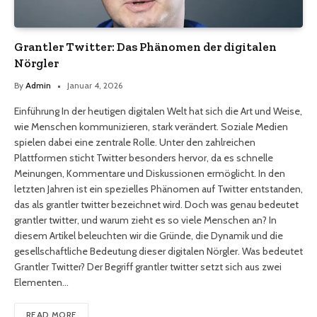
Grantler Twitter: Das Phänomen der digitalen
Nörgler
By
Admin
Januar 4, 2026
Einführung In der heutigen digitalen Welt hat sich die Art und Weise,
wie Menschen kommunizieren, stark verändert. Soziale Medien
spielen dabei eine zentrale Rolle. Unter den zahlreichen
Plattformen sticht Twitter besonders hervor, da es schnelle
Meinungen, Kommentare und Diskussionen ermöglicht. In den
letzten Jahren ist ein spezielles Phänomen auf Twitter entstanden,
das als grantler twitter bezeichnet wird. Doch was genau bedeutet
grantler twitter, und warum zieht es so viele Menschen an? In
diesem Artikel beleuchten wir die Gründe, die Dynamik und die
gesellschaftliche Bedeutung dieser digitalen Nörgler. Was bedeutet
Grantler Twitter? Der Begriff grantler twitter setzt sich aus zwei
Elementen…
READ MORE