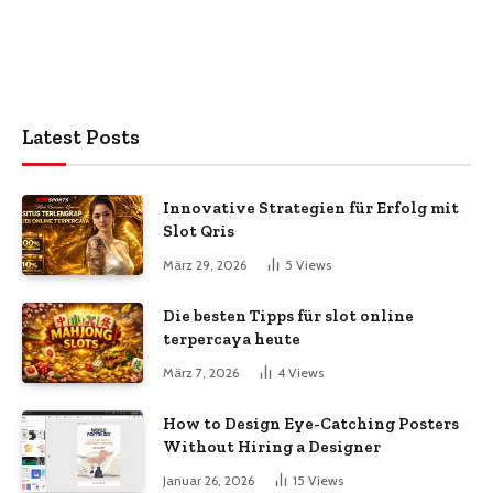
Die besten Tipps für slot online
terpercaya heute
März 7, 2026
4
Views
How to Design Eye-Catching Posters
Without Hiring a Designer
Januar 26, 2026
15
Views
Öffentlichkeit, Privatsphäre und das
Thema jp performance freundin
Januar 12, 2026
12
Views
Stay In Touch
Facebook
Twitter