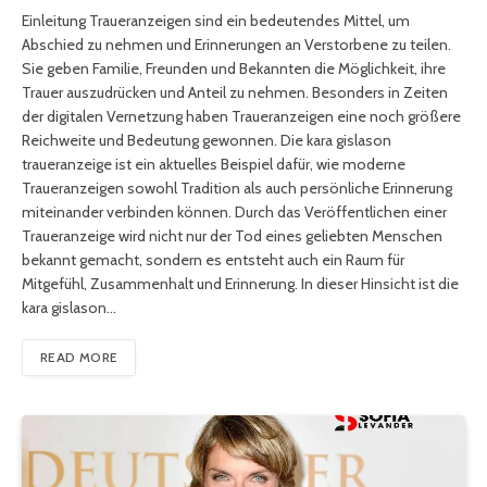
Einleitung Traueranzeigen sind ein bedeutendes Mittel, um
Abschied zu nehmen und Erinnerungen an Verstorbene zu teilen.
Sie geben Familie, Freunden und Bekannten die Möglichkeit, ihre
Trauer auszudrücken und Anteil zu nehmen. Besonders in Zeiten
der digitalen Vernetzung haben Traueranzeigen eine noch größere
Reichweite und Bedeutung gewonnen. Die kara gislason
traueranzeige ist ein aktuelles Beispiel dafür, wie moderne
Traueranzeigen sowohl Tradition als auch persönliche Erinnerung
miteinander verbinden können. Durch das Veröffentlichen einer
Traueranzeige wird nicht nur der Tod eines geliebten Menschen
bekannt gemacht, sondern es entsteht auch ein Raum für
Mitgefühl, Zusammenhalt und Erinnerung. In dieser Hinsicht ist die
kara gislason…
READ MORE